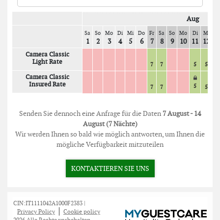
Aug
Sa
So
Mo
Di
Mi
Do
Fr
Sa
So
Mo
Di
Mi
D
1
2
3
4
5
6
7
8
9
10
11
12
1
Camera Classic
Light Rate
7
7
5
5
5
Camera Classic
Insured Rate
5
7
7
5
5
Senden Sie dennoch eine Anfrage für die Daten
7 August - 14
August (7 Nächte)
Wir werden Ihnen so bald wie möglich antworten, um Ihnen die
mögliche Verfügbarkeit mitzuteilen
KONTAKTIEREN SIE UNS
CIN:IT1111042A1000F2383 |
Privacy Policy
Cookie policy
2026 Alle Rechte vorbehalten