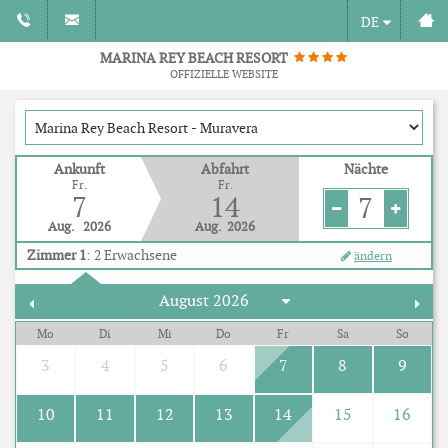
DE
MARINA REY BEACH RESORT
OFFIZIELLE WEBSITE
Ankunft
Abfahrt
Nächte
Fr.
Fr.
7
14
7
Aug.
2026
Aug.
2026
Zimmer 1
:
2
Erwachsene
ändern
Mo
Di
Mi
Do
Fr
Sa
So
3
4
5
6
7
8
9
10
11
12
13
14
15
16