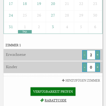
17
18
19
20
21
22
23
24
25
26
27
28
29
30
31
1
2
3
4
5
6
Sep.
ZIMMER 1
Erwachsene
-
+
Kinder
-
+
HINZUFÜGEN ZIMMER
VERFÜGBARKEIT PRÜFEN
RABATTCODE