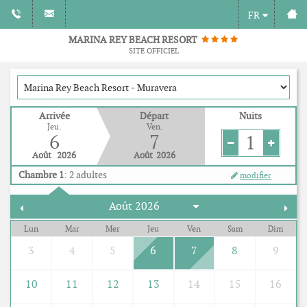
FR
MARINA REY BEACH RESORT
SITE OFFICIEL
Arrivée
Départ
Nuits
Jeu.
Ven.
6
7
1
Août
2026
Août
2026
Chambre 1
:
2
adultes
modifier
Lun
Mar
Mer
Jeu
Ven
Sam
Dim
3
4
5
6
7
8
9
10
11
12
13
14
15
16