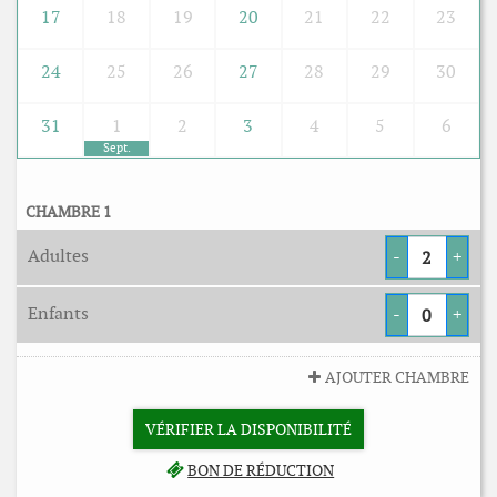
17
18
19
20
21
22
23
24
25
26
27
28
29
30
31
1
2
3
4
5
6
Sept.
CHAMBRE 1
Adultes
-
+
Enfants
-
+
AJOUTER CHAMBRE
VÉRIFIER LA DISPONIBILITÉ
BON DE RÉDUCTION