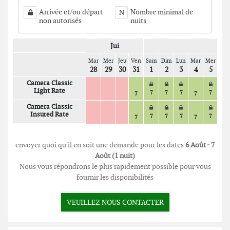
Arrivée et/ou départ
Nombre minimal de
N
non autorisés
nuits
Jui
Mar
Mer
Jeu
Ven
Sam
Dim
Lun
Mar
Mer
Jeu
28
29
30
31
1
2
3
4
5
6
Camera Classic
Light Rate
7
7
7
7
7
7
7
Camera Classic
Insured Rate
7
7
7
7
7
7
7
envoyer quoi qu'il en soit une demande pour les dates
6 Août - 7
Août (1 nuit)
Nous vous répondrons le plus rapidement possible pour vous
fournir les disponibilités
VEUILLEZ NOUS CONTACTER