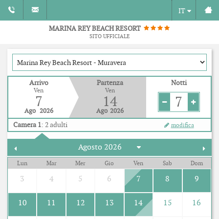
IT
MARINA REY BEACH RESORT
SITO UFFICIALE
Arrivo
Partenza
Notti
Ven
Ven
7
14
7
Ago
2026
Ago
2026
Camera 1
:
2
adulti
modifica
Lun
Mar
Mer
Gio
Ven
Sab
Dom
3
4
5
6
7
8
9
10
11
12
13
14
15
16