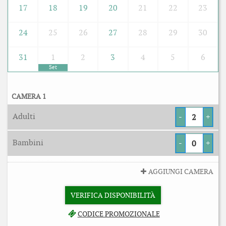
17
18
19
20
21
22
23
24
25
26
27
28
29
30
31
1
2
3
4
5
6
Set
CAMERA 1
Adulti
-
+
Bambini
-
+
AGGIUNGI CAMERA
VERIFICA DISPONIBILITÀ
CODICE PROMOZIONALE