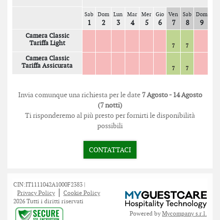
Sab
Dom
Lun
Mar
Mer
Gio
Ven
Sab
Dom
Lu
1
2
3
4
5
6
7
8
9
10
Camera Classic
Tariffa Light
7
7
Camera Classic
Tariffa Assicurata
7
7
Invia comunque una richiesta per le date
7 Agosto - 14 Agosto
(7 notti)
Ti risponderemo al più presto per fornirti le disponibilità
possibili
CONTATTACI
CIN:IT1111042A1000F2383 |
Privacy Policy
Cookie Policy
2026 Tutti i diritti riservati
Powered by
Mycompany s.r.l.